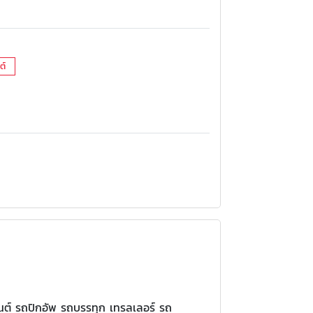
ต์
นต์ รถปิกอัพ รถบรรทุก เทรลเลอร์ รถ