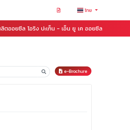
ไทย
ิตออยซีล โอริง ปะเก็น - เอ็น ยู เค ออยซีล
e-Brochure