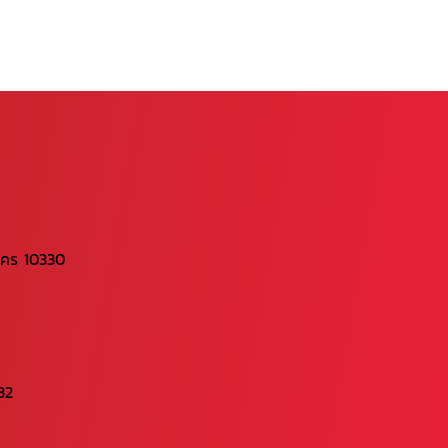
นคร 10330
32