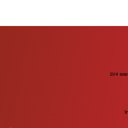
21/4 ซอย
โ