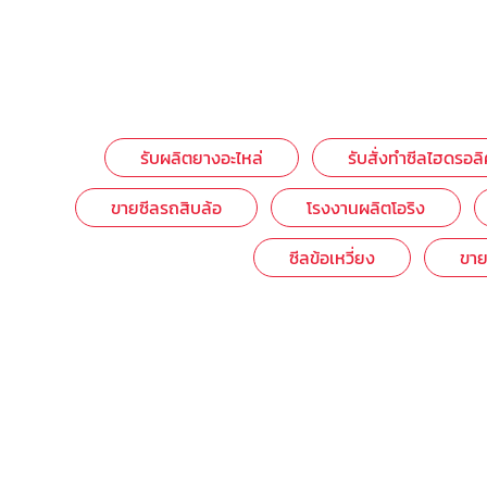
รับผลิตยางอะไหล่
รับสั่งทำซีลไฮดรอลิ
ขายซีลรถสิบล้อ
โรงงานผลิตโอริง
ซีลข้อเหวี่ยง
ขา