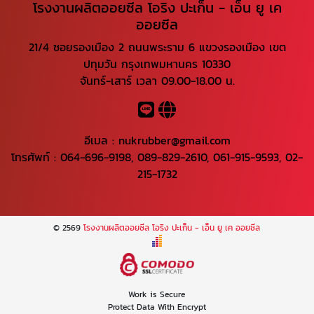
โรงงานผลิตออยซีล โอริง ปะเก็น - เอ็น ยู เค
ออยซีล
21/4 ซอยรองเมือง 2 ถนนพระราม 6 แขวงรองเมือง เขต
ปทุมวัน กรุงเทพมหานคร 10330
จันทร์-เสาร์ เวลา 09.00-18.00 น.
อีเมล :
nukrubber@gmail.com
โทรศัพท์ :
064-696-9198
,
089-829-2610
,
061-915-9593
,
02-
215-1732
© 2569
โรงงานผลิตออยซีล โอริง ปะเก็น - เอ็น ยู เค ออยซีล
Work is Secure
Protect Data With Encrypt