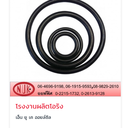
โรงงานผลิตโอริง
เอ็น ยู เค ออยล์ซีล