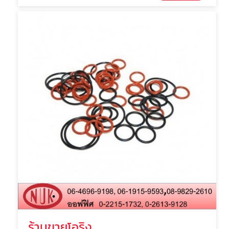
ร้านขายโอริง