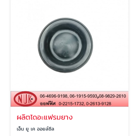
ผลิตไดอะแฟรมยาง
เอ็น ยู เค ออยล์ซีล