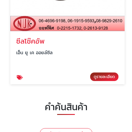
ซีลโช๊คอัพ
เอ็น ยู เค ออยล์ซีล
ดูรายละเอียด
คำค้นสินค้า