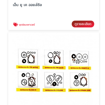
เอ็น ยู เค ออยล์ซีล
ดูรายละเอียด
ชุดซ่อมเพาเวอร์