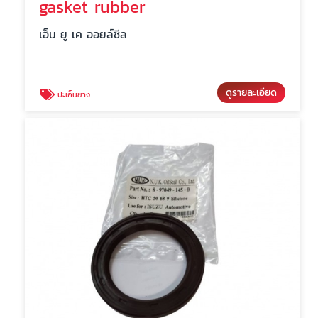
gasket rubber
เอ็น ยู เค ออยล์ซีล
ดูรายละเอียด
ปะเก็นยาง