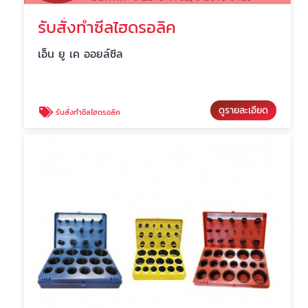
รับสั่งทำซีลไฮดรอลิค
เอ็น ยู เค ออยล์ซีล
ดูรายละเอียด
รับสั่งทำซีลไฮดรอลิค