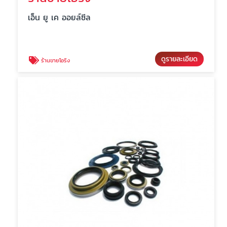
เอ็น ยู เค ออยล์ซีล
ดูรายละเอียด
ร้านขายโอริง