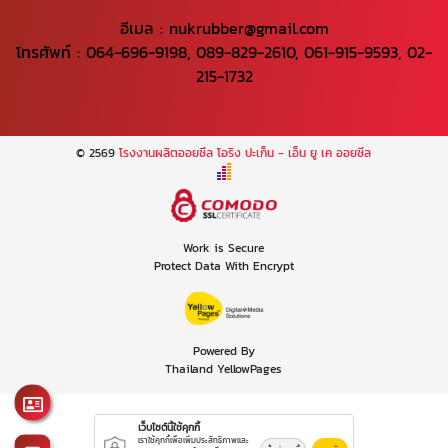
อีเมล :
nukrubber@gmail.com
โทรศัพท์ :
064-696-9198
,
089-829-2610
,
061-915-9593
,
02-
215-1732
© 2569
โรงงานผลิตออยซีล โอริง ปะเก็น - เอ็น ยู เค ออยซีล
Work is Secure
Protect Data With Encrypt
Powered By
Thailand YellowPages
เว็บไซต์นี้ใช้คุกกี้
เราใช้คุกกี้เพื่อเพิ่มประสิทธิภาพและ