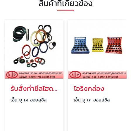
สินค้าที่เกี่ยวข้อง
รับสั่งทำซีลไฮดรอลิค
โอริงกล่อง
เอ็น ยู เค ออยล์ซีล
เอ็น ยู เค ออยล์ซีล