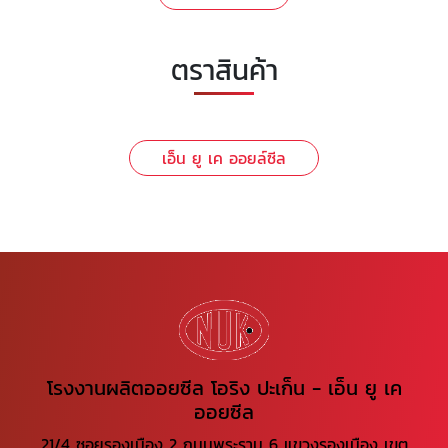
ตราสินค้า
เอ็น ยู เค ออยล์ซีล
โรงงานผลิตออยซีล โอริง ปะเก็น - เอ็น ยู เค
ออยซีล
21/4 ซอยรองเมือง 2 ถนนพระราม 6 แขวงรองเมือง เขต