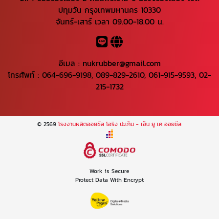
ปทุมวัน กรุงเทพมหานคร 10330
จันทร์-เสาร์ เวลา 09.00-18.00 น.
อีเมล :
nukrubber@gmail.com
โทรศัพท์ :
064-696-9198
,
089-829-2610
,
061-915-9593
,
02-
215-1732
© 2569
โรงงานผลิตออยซีล โอริง ปะเก็น - เอ็น ยู เค ออยซีล
Work is Secure
Protect Data With Encrypt