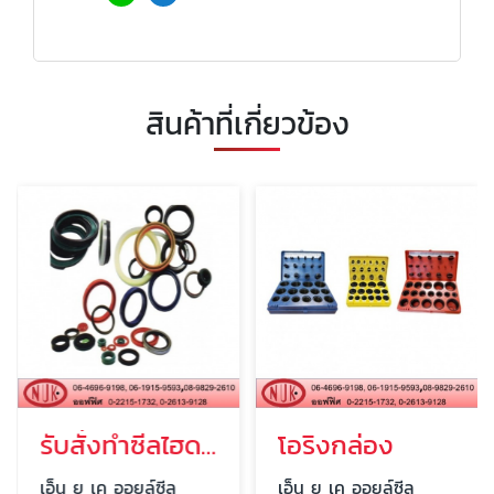
สินค้าที่เกี่ยวข้อง
รับสั่งทำซีลไฮดรอลิค
โอริงกล่อง
เอ็น ยู เค ออยล์ซีล
เอ็น ยู เค ออยล์ซีล