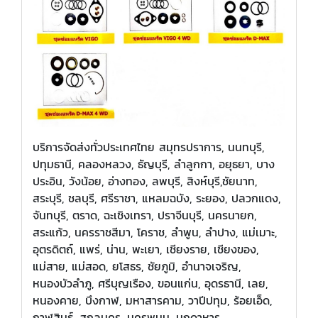
บริการจัดส่งทั่วประเทศไทย สมุทรปราการ, นนทบุรี,
ปทุมธานี, คลองหลวง, ธัญบุรี, ลำลูกกา, อยุธยา, บาง
ประอิน, วังน้อย, อ่างทอง, ลพบุรี, สิงห์บุรี,ชัยนาท,
สระบุรี, ชลบุรี, ศรีราชา, แหลมฉบัง, ระยอง, ปลวกแดง,
จันทบุรี, ตราด, ฉะเชิงเทรา, ปราจีนบุรี, นครนายก,
สระแก้ว, นครราชสีมา, โคราช, ลำพูน, ลำปาง, แม่เมาะ,
อุตรดิตถ์, แพร่, น่าน, พะเยา, เชียงราย, เชียงของ,
แม่สาย, แม่สอด, ยโสธร, ชัยภูมิ, อำนาจเจริญ,
หนองบัวลำภู, ศรีบุญเรือง, ขอนแก่น, อุดรธานี, เลย,
หนองคาย, บึงกาฬ, มหาสารคาม, วาปีปทุม, ร้อยเอ็ด,
กาฬสินธุ์, สกลนคร, นครพนม, มุกดาหาร,