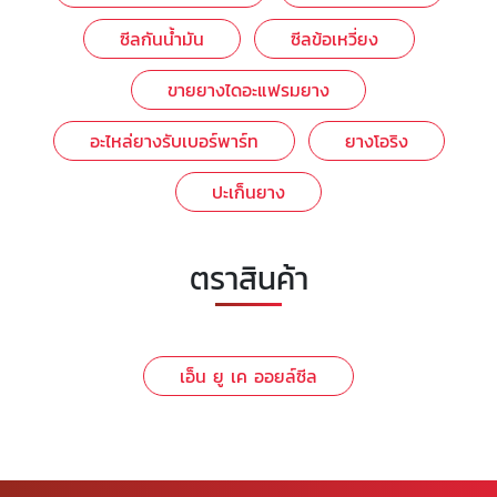
ซีลกันน้ำมัน
ซีลข้อเหวี่ยง
ขายยางไดอะแฟรมยาง
อะไหล่ยางรับเบอร์พาร์ท
ยางโอริง
ปะเก็นยาง
ตราสินค้า
เอ็น ยู เค ออยล์ซีล