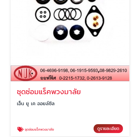
ชุดซ่อมแร็คพวงมาลัย
เอ็น ยู เค ออยล์ซีล
ดูรายละเอียด
ชุดซ่อมแร็คพวงมาลัย