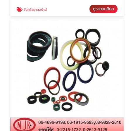
ดูรายละเอียด
รับผลิตยางอะไหล่