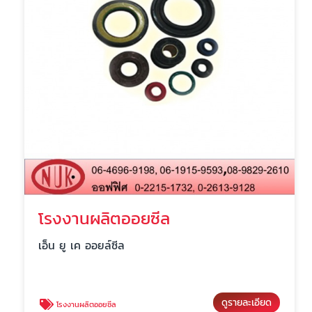
โรงงานผลิตออยซีล
เอ็น ยู เค ออยล์ซีล
ดูรายละเอียด
โรงงานผลิตออยซีล