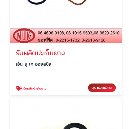
รับผลิตปะเก็นยาง
เอ็น ยู เค ออยล์ซีล
ดูรายละเอียด
รับผลิตปะเก็นยาง