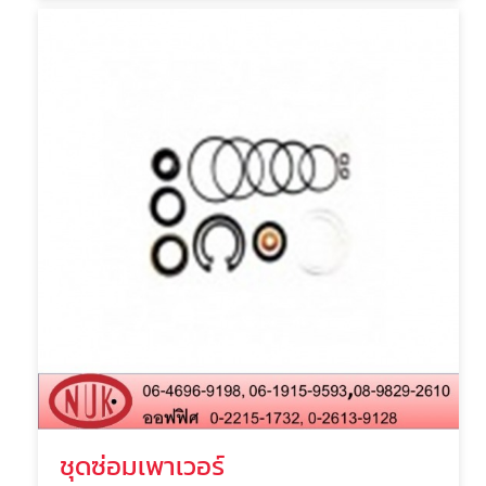
ชุดซ่อมเพาเวอร์