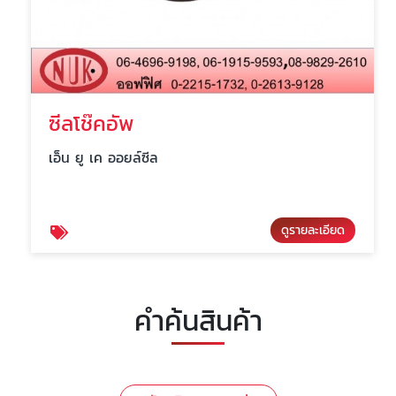
ซีลโช๊คอัพ
เอ็น ยู เค ออยล์ซีล
ดูรายละเอียด
คำค้นสินค้า