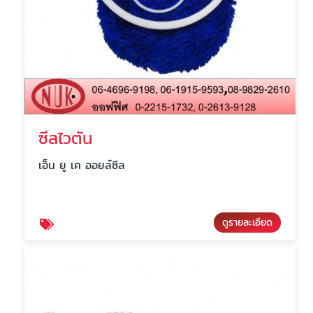
ซีลไวตัน
เอ็น ยู เค ออยล์ซีล
ดูรายละเอียด