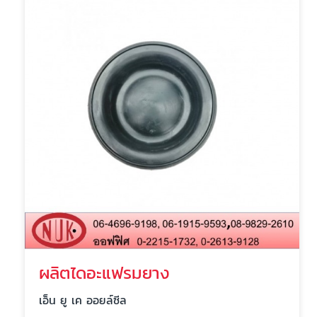
ผลิตไดอะแฟรมยาง
เอ็น ยู เค ออยล์ซีล