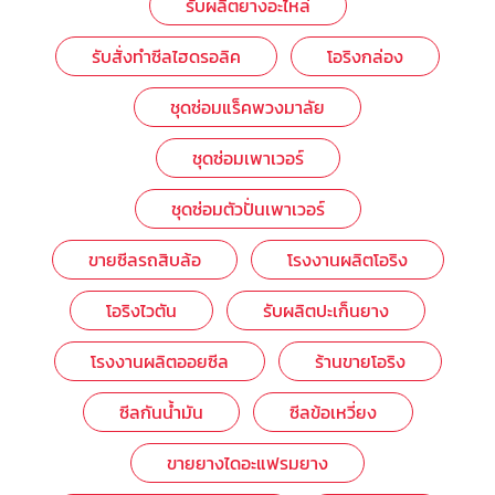
รับผลิตยางอะไหล่
รับสั่งทำซีลไฮดรอลิค
โอริงกล่อง
ชุดซ่อมแร็คพวงมาลัย
ชุดซ่อมเพาเวอร์
ชุดซ่อมตัวปั่นเพาเวอร์
ขายซีลรถสิบล้อ
โรงงานผลิตโอริง
โอริงไวตัน
รับผลิตปะเก็นยาง
โรงงานผลิตออยซีล
ร้านขายโอริง
ซีลกันน้ำมัน
ซีลข้อเหวี่ยง
ขายยางไดอะแฟรมยาง