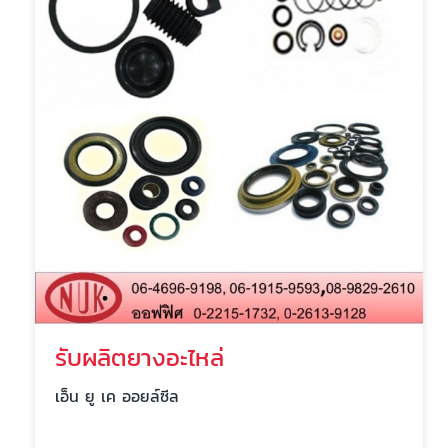
รับผลิตยางอะไหล่
เอ็น ยู เค ออยล์ซีล