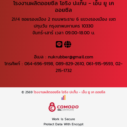
โรงงานผลิตออยซีล โอริง ปะเก็น - เอ็น ยู เค
ออยซีล
21/4 ซอยรองเมือง 2 ถนนพระราม 6 แขวงรองเมือง เขต
ปทุมวัน กรุงเทพมหานคร 10330
จันทร์-เสาร์ เวลา 09.00-18.00 น.
อีเมล :
nukrubber@gmail.com
โทรศัพท์ :
064-696-9198
,
089-829-2610
,
061-915-9593
,
02-
215-1732
© 2569
โรงงานผลิตออยซีล โอริง ปะเก็น - เอ็น ยู เค ออยซีล
Work is Secure
Protect Data With Encrypt