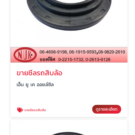
ขายซีลรถสิบล้อ
เอ็น ยู เค ออยล์ซีล
ดูรายละเอียด
ขายซีลรถสิบล้อ