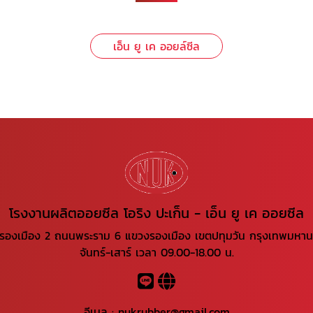
เอ็น ยู เค ออยล์ซีล
โรงงานผลิตออยซีล โอริง ปะเก็น - เอ็น ยู เค ออยซีล
รองเมือง 2 ถนนพระราม 6 แขวงรองเมือง เขตปทุมวัน กรุงเทพมหา
จันทร์-เสาร์ เวลา 09.00-18.00 น.
อีเมล :
nukrubber@gmail.com