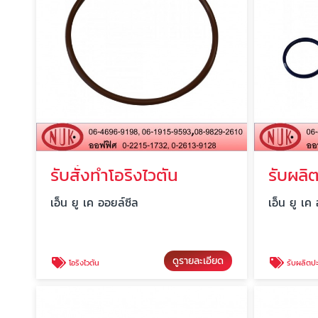
รับสั่งทำโอริงไวตัน
รับผลิ
เอ็น ยู เค ออยล์ซีล
เอ็น ยู เค
ดูรายละเอียด
โอริงไวตัน
รับผลิตปะ