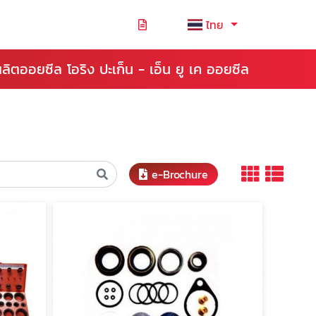
ไทย
ิตออยซีล โอริง ปะเก็น - เอ็น ยู เค ออยซีล
e-Brochure