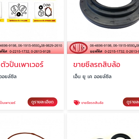
ตัวปั่นเพาเวอร์
ขายซีลรถสิบล้อ
 ออยล์ซีล
เอ็น ยู เค ออยล์ซีล
ดูรายละเอียด
ดูรายล
ปั่นเพาเวอร์
ขายซีลรถสิบล้อ