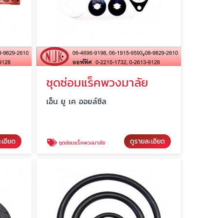
ชุดซ่อมแร็คพวงมาลัย
เอ็น ยู เค ออยล์ซีล
ะเอียด
ดูรายละเอียด
ชุดซ่อมแร็คพวงมาลัย