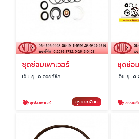
ชุดซ่อมเพาเวอร์
ชุดซ่อม
เอ็น ยู เค ออยล์ซีล
เอ็น ยู เค
ดูรายละเอียด
ชุดซ่อมเพาเวอร์
ชุดซ่อมตัว