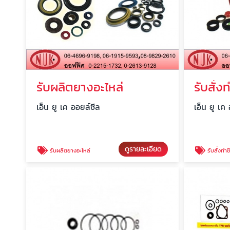
รับผลิตยางอะไหล่
รับสั่
เอ็น ยู เค ออยล์ซีล
เอ็น ยู เค
ดูรายละเอียด
รับผลิตยางอะไหล่
รับสั่งทำ