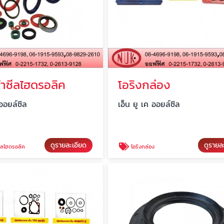
งทำซีลไฮดรอลิค
โอริงกล่อง
 ออยล์ซีล
เอ็น ยู เค ออยล์ซีล
ดูรายละเอียด
ดูรายล
ซีลไฮดรอลิค
โอริงกล่อง