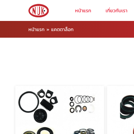
หน้าแรก
เกี่ยวกับเรา
หน้าแรก
»
แคตตาล็อก